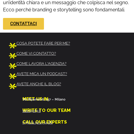
un’identità chiara e un messaggio che colpisca nel segno.
Ecco perché branding e storytelling sono fondamentali.
CONTATTACI
COSA POTETE FARE PER ME?
COME VI CONTATTO?
COME LAVORA L'AGENZIA?
AVETE MICA UN PODCAST?
AVETE ANCHE IL BLOG?
MEET US IN
Via Ripamonti, 137 – Milano
WRITE TO OUR TEAM
team@ofg.it
CALL OUR EXPERTS
(+39) 02 40 13 54 88