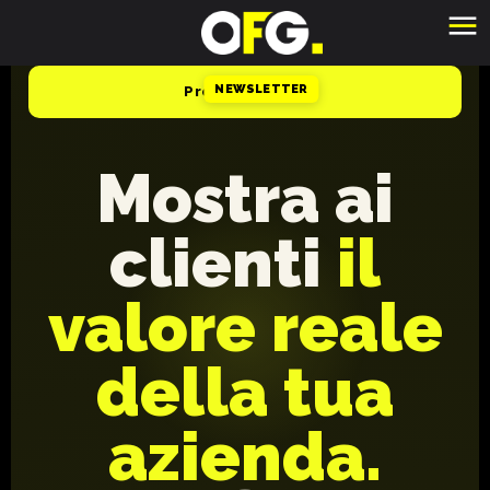
NEWSLETTER
Prenota la call
Mostra ai
clienti
il
valore reale
della tua
azienda.