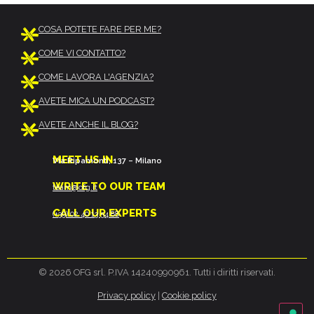
COSA POTETE FARE PER ME?
COME VI CONTATTO?
COME LAVORA L'AGENZIA?
AVETE MICA UN PODCAST?
AVETE ANCHE IL BLOG?
MEET US IN
Via Ripamonti, 137 – Milano
WRITE TO OUR TEAM
team@ofg.it
CALL OUR EXPERTS
(+39) 02 40 13 54 88
© 2026 OFG srl. P.IVA 14240990961. Tutti i diritti riservati.
Privacy policy
|
Cookie policy