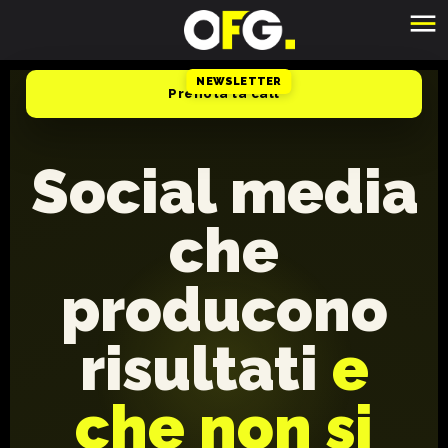
NEWSLETTER
Prenota la call
Social media
che
producono
risultati
e
che non si