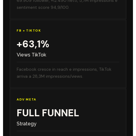
69.909 follower, +12.490 netti, 5,7M impressions e
sentiment score 94,9/100.
FB + TIKTOK
+63,1%
Views TikTok
Facebook cresce in reach e impressions, TikTok
arriva a 28,3M impressions/views.
ADV META
FULL FUNNEL
Strategy