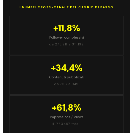
I NUMERI CROSS-CANALE DEL CAMBIO DI PASSO
+11,8%
Follower complessivi
da 278.211 a 311.132
+34,4%
Contenuti pubblicati
da 706 a 949
+61,8%
Impressions / Views
41.733.497 totali