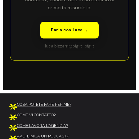
crescita misurabile.
Parla con Luca →
luca.bizzarri@ofg.it · ofg.it
COSA POTETE FARE PER ME?
COME VI CONTATTO?
COME LAVORA L'AGENZIA?
AVETE MICA UN PODCAST?