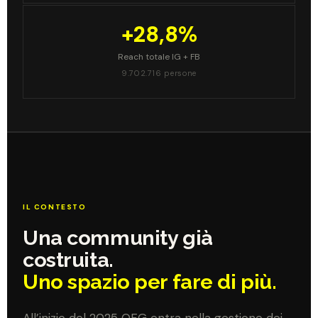
+28,8%
Reach totale IG + FB
9.702.716 persone
IL CONTESTO
Una community già
costruita.
Uno spazio per fare di più.
All’inizio del 2025 OFG entra nella gestione dei