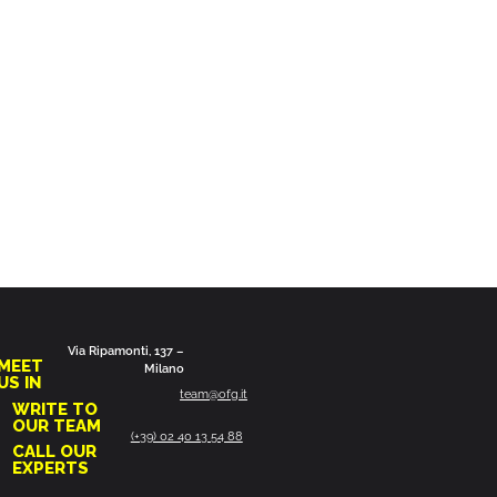
Via Ripamonti, 137 –
MEET
Milano
US IN
team@ofg.it
WRITE TO
OUR TEAM
(+39) 02 40 13 54 88
CALL OUR
EXPERTS