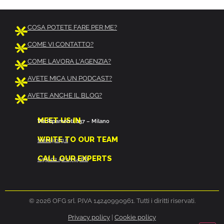
COSA POTETE FARE PER ME?
COME VI CONTATTO?
COME LAVORA L'AGENZIA?
AVETE MICA UN PODCAST?
AVETE ANCHE IL BLOG?
MEET US IN
Via Ripamonti, 137 – Milano
WRITE TO OUR TEAM
team@ofg.it
CALL OUR EXPERTS
(+39) 02 40 13 54 88
© 2026 OFG srl. P.IVA 14240990961. Tutti i diritti riservati.
Privacy policy
|
Cookie policy