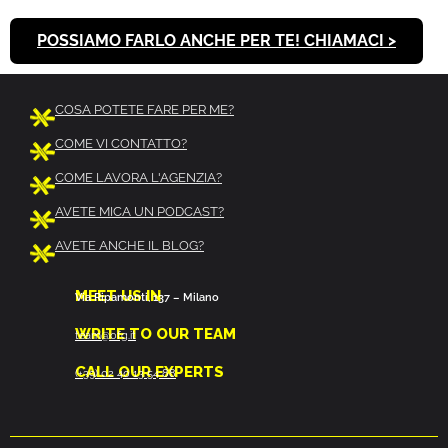
POSSIAMO FARLO ANCHE PER TE! CHIAMACI >
COSA POTETE FARE PER ME?
COME VI CONTATTO?
COME LAVORA L'AGENZIA?
AVETE MICA UN PODCAST?
AVETE ANCHE IL BLOG?
MEET US IN
Via Ripamonti, 137 – Milano
WRITE TO OUR TEAM
team@ofg.it
CALL OUR EXPERTS
(+39) 02 40 13 54 88